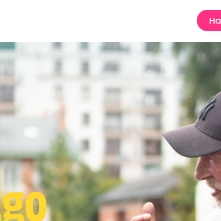
Ha
zgo