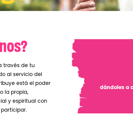
rnos?
a través de tu
 al servicio del
ibuye está el poder
dándoles a 
 la propia,
al y espiritual con
participar.