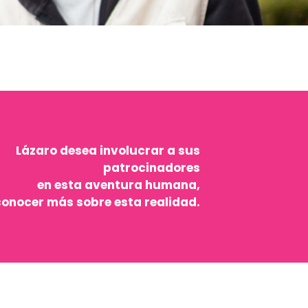
Lázaro desea involucrar a sus
patrocinadores
en esta aventura humana,
conocer más sobre esta realidad.